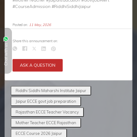
#MotherTeacher #JaipurEducation #GovtJobAlert
#CourseAdmission #RiddhiSiddhiJaipur
Posted on:
11 May, 2026
Share this announcement on:
Chat with us
ASK A QUESTION
Riddhi Siddhi Maharshi Institute Jaipur
Jaipur ECCE govt job preparation
Rajasthan ECCE Teacher Vacancy
Mother Teacher ECCE Rajasthan
ECCE Course 2026 Jaipur